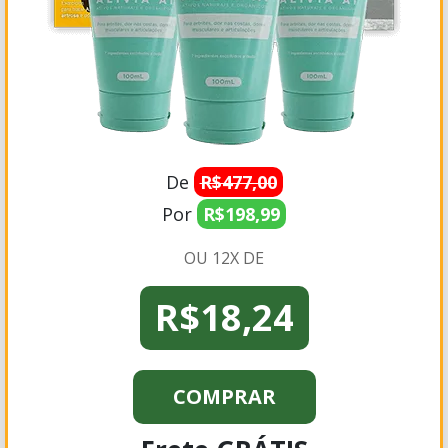
De
R$477,00
Por
R$198,99
OU 12X DE
R$18,24
COMPRAR